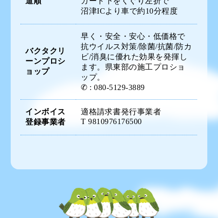
道順
ガード下をくぐり左折で
沼津ICより車で約10分程度
早く・安全・安心・低価格で
抗ウイルス対策/除菌/抗菌/防カ
バクタクリ
ビ/消臭に優れた効果を発揮し
ーンプロシ
ます。県東部の施工プロショ
ョップ
ップ。
✆ : 080-5129-3889
インボイス
適格請求書発行事業者
T 9810976176500
登録事業者