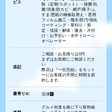
ビス
除（定期/スポット）・除菌/抗
菌/消臭/防カビ・網戸/障子/ふ
すま/壁紙の補修貼替え・窓用
フィルム施工・撥水/防汚/強化
コーティング・草刈り・剪
定・伐採・解体・撤去・片付
け・お手伝い・水中ドローン
オペレーター
ご相談・お見積りは0円
まずはお気軽にご相談くださ
い
追記
弊店は『一社完結』をモット
ーにお客様の手間と時間を節
約します。
最寄りIC
沼津🆋
グルメ街道を南に下り新幹線