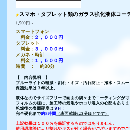
スマホ・タブレット類のガラス強化液体コー
1,500円～
スマートフォン
料金 :
２，０００円
タブレット
料金 :
３，０００円
メガネ・時計
料金 :
１，５００円
時間 ： 約30分
【 内容悦明 】
ブルーライトの軽減・割れ・キズ・汚れ防止・撥水・スムー
保護効果は３年以上。
液体なのでサイズフリーで画面の隅々までコーティングが可
フィルムの様に、施工時の気泡やホコリ混入の心配もありま
乾燥後の表面硬度は
９H！
完全硬化まで
約8時間
（表面乾燥は3分ほどです）
上記効果は１００％を保証するものではありません。
使用環境等により割れやキズが付く場合がございますのでご