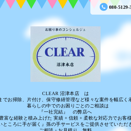
080-5129-
CLEAR 沼津本店 は
までお掃除、片付け、保守修繕管理など様々な案件を幅広く
暮らしの中でのお困りごとのご相談は
『一社完結』 の弊店へ
富な経験と積み上げた 実績 + 信頼 + 柔軟な対応力でお客
いところに手が届く』孫の手サービスをご提供させていただ
ご相談・お見積り 無料