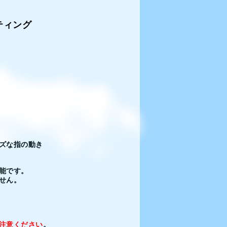
ティング
ズな指の動き
能です。
せん。
注意ください
。