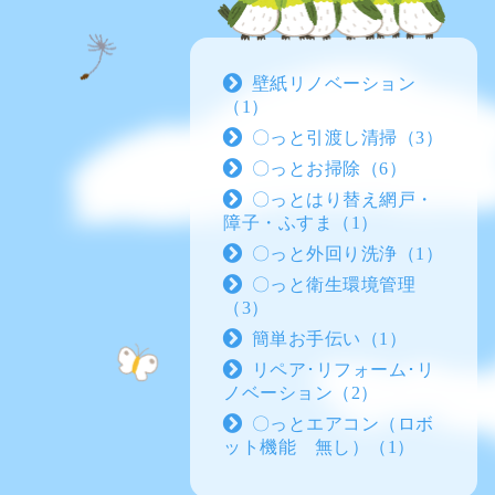
壁紙リノベーション
（1）
〇っと引渡し清掃（3）
〇っとお掃除（6）
〇っとはり替え網戸・
障子・ふすま（1）
〇っと外回り洗浄（1）
〇っと衛生環境管理
（3）
簡単お手伝い（1）
リペア･リフォーム･リ
ノベーション（2）
〇っとエアコン（ロボ
ット機能 無し）（1）