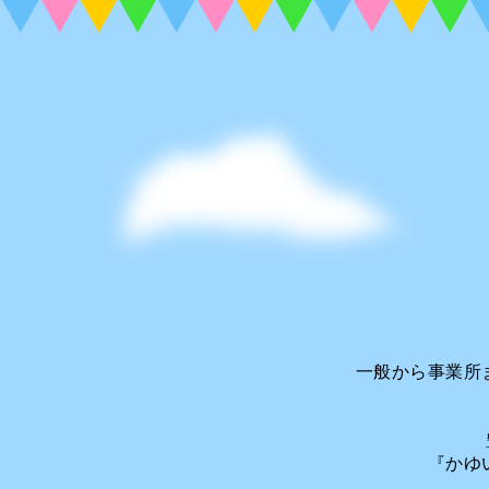
一般から事業所
豊
『かゆ