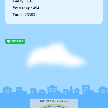
Today
:
131
Yesterday
:
494
Total
:
233931