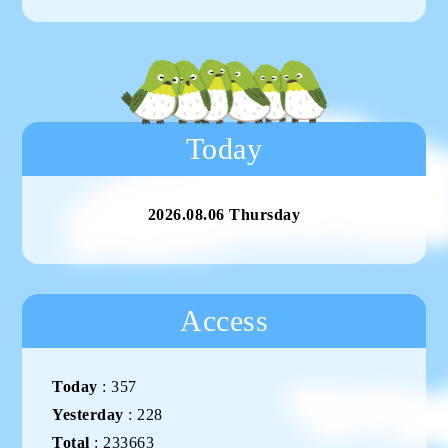
Today
2026.08.06 Thursday
Access
Today
:
357
Yesterday
:
228
Total
:
233663