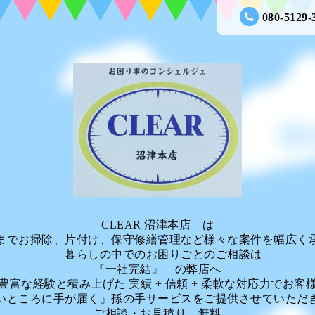
080-5129-
CLEAR 沼津本店 は
までお掃除、片付け、保守修繕管理など様々な案件を幅広く
暮らしの中でのお困りごとのご相談は
『一社完結』 の弊店へ
富な経験と積み上げた 実績 + 信頼 + 柔軟な対応力でお客
いところに手が届く』孫の手サービスをご提供させていただ
ご相談・お見積り 無料