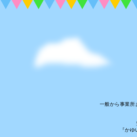
一般から事業所
豊
『かゆ