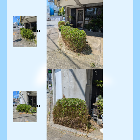
⏩️
⏩️