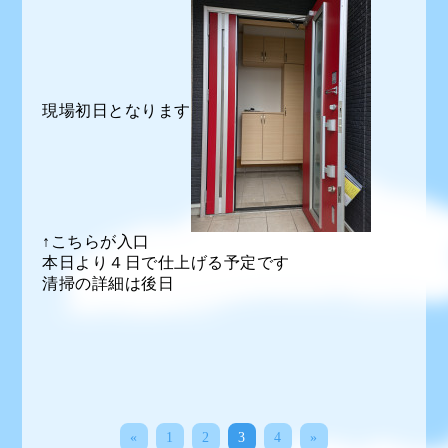
現場初日となります
↑こちらが入口
本日より４日で仕上げる予定です
清掃の詳細は後日
«
1
2
3
4
»